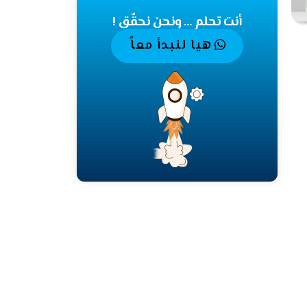
أنت تحلم ... ونحن نحقّق !
هيا لنبدأ معاً