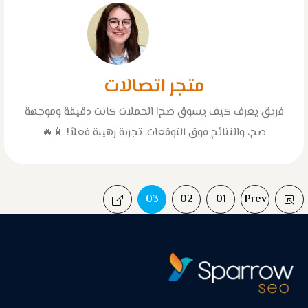
متجر اتصالات
فريق يعرف كيف يسوق صح! الحملات كانت دقيقة وموجهة
صح، والنتائج فوق التوقعات. تجربة رهيبة فعلاً! 📱🔥
03
02
01
Prev